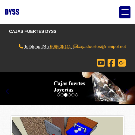
CAJAS FUERTES DYSS
Teléfono 24h
608605111
cajasfuertes
minipol.net
prev
nex