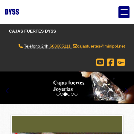
CAJAS FUERTES DYSS
Teléfono 24h
608605111
cajasfuertes
minipol.net
prev
nex