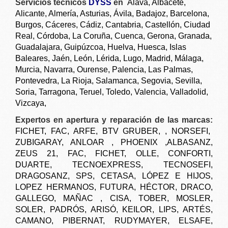
Servicios tecnicos
DYSS
en
Álava, Albacete,
Alicante, Almería, Asturias, Ávila, Badajoz,
Barcelona
,
Burgos, Cáceres, Cádiz, Cantabria, Castellón, Ciudad
Real, Córdoba, La Coruña, Cuenca, Gerona, Granada,
Guadalajara, Guipúzcoa, Huelva, Huesca, Islas
Baleares, Jaén, León, Lérida, Lugo,
Madrid
, Málaga,
Murcia, Navarra, Ourense, Palencia, Las Palmas,
Pontevedra, La Rioja, Salamanca, Segovia, Sevilla,
Soria, Tarragona, Teruel, Toledo, Valencia, Valladolid,
Vizcaya,
Expertos en apertura y reparación de las marcas:
FICHET, FAC, ARFE, BTV GRUBER, , NORSEFI,
ZUBIGARAY, ANLOAR , PHOENIX ,ALBASANZ,
ZEUS 21, FAC, FICHET, OLLE, CONFORTI,
DUARTE, TECNOEXPRESS, TECNOSEFI,
DRAGOSANZ, SPS, CETASA, LÓPEZ E HIJOS,
LOPEZ HERMANOS, FUTURA, HÉCTOR, DRACO,
GALLEGO, MAÑAC , CISA, TOBER, MOSLER,
SOLER, PADRÓS, ARISÓ, KEILOR, LIPS, ARTÉS,
CAMANO, PIBERNAT, RUDYMAYER, ELSAFE,