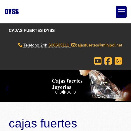
CAJAS FUERTES DYSS
Teléfono 24h
608605111
cajasfuertes
minipol.net
prev
nex
cajas fuertes