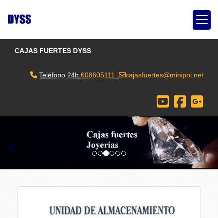
CAJAS FUERTES DYSS
Teléfono 24h
608605111
cajasfuertes
minipol.net
prev
nex