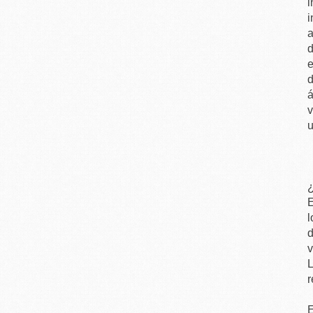
i
i
a
d
e
d
á
v
u
E
l
d
v
L
r
E