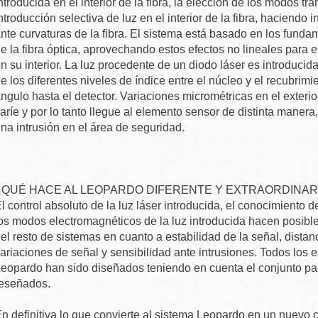
ntroducida en el interior de la fibra, la elección de los modos t
ntroducción selectiva de luz en el interior de la fibra, haciendo
nte curvaturas de la fibra. El sistema está basado en los fundame
e la fibra óptica, aprovechando estos efectos no lineales para e
n su interior. La luz procedente de un diodo láser es introducida 
e los diferentes niveles de índice entre el núcleo y el recubri
ngulo hasta el detector. Variaciones micrométricas en el exterio
aríe y por lo tanto llegue al elemento sensor de distinta manera
na intrusión en el área de seguridad.
¿QUÉ HACE AL LEOPARDO DIFERENTE Y EXTRAORDINAR
l control absoluto de la luz láser introducida, el conocimiento d
os modos electromagnéticos de la luz introducida hacen posibl
el resto de sistemas en cuanto a estabilidad de la señal, distan
ariaciones de señal y sensibilidad ante intrusiones. Todos los 
eopardo han sido diseñados teniendo en cuenta el conjunto para
eseñados.
n definitiva lo que convierte al sistema Leopardo en un nuevo 