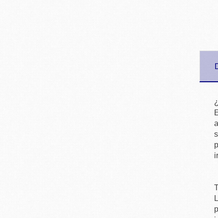
E
a
s
p
i
L
p