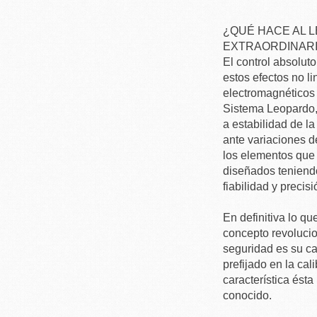
¿QUÉ HACE AL 
EXTRAORDINARI
El control absoluto
estos efectos no l
electromagnéticos 
Sistema Leopardo,s
a estabilidad de la
ante variaciones d
los elementos que 
diseñados teniendo
fiabilidad y precis
En definitiva lo q
concepto revolucio
seguridad es su ca
prefijado en la cal
característica ést
conocido.