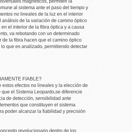
ransversales magnéticos, permiten la
 inmune al sistema ante el paso del tiempo y
ntos no lineales de la luz en el interior
l análisis de la variación de camino óptico
en el interior de la fibra óptica y a causa
miento, va rebotando con un determinado
r de la fibra hacen que el camino óptico
, lo que es analizado, permitiendo detectar
IAMENTE FIABLE?
e estos efectos no lineales y la elección de
e que el Sistema Leopardo,se diferencie
cia de detección, sensibilidad ante
elementos que constituyen el sistema
 poder alcanzar la fiabilidad y precisión
concepto revolucionario dentro de los