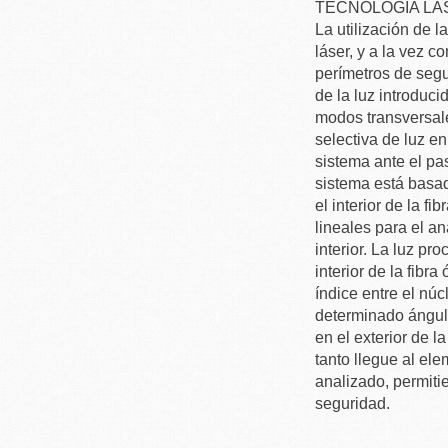
TECNOLOGÍA LÁS
La utilización de l
láser, y a la vez 
perímetros de segu
de la luz introducid
modos transversale
selectiva de luz en
sistema ante el pas
sistema está basad
el interior de la f
lineales para el an
interior. La luz pr
interior de la fibra
índice entre el núc
determinado ángulo
en el exterior de l
tanto llegue al el
analizado, permiti
seguridad.