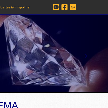
fuertes
minipol.net
next
EMA